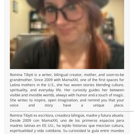
Romina Tibytt is a writer, bilingual creator, mother, and soon-to-be
grandmother. Since 2009 with MamaXXI, one of the first spaces for
Latina mothers in the U.S., she has woven stories blending culture,
spirituality, and everyday life. Her curiosity guides her between
visible and invisible worlds, always with humor and a touch of magic.
She writes to inspire, open imagination, and remind you that your
voice and story have a unique place.
..........................................................................................................................................
Romina Tibytt es escritora, creadora bilingüe, madre y futura abuela.
Desde 2009 con MamaXXI, uno de los primeros espacios para
madres latinas en EE. UU., ha tejido historias que mezclan cultura,
espiritualidad y vida cotidiana. Su curiosidad la guía entre mundos