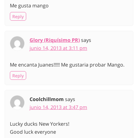
Me gusta mango
Reply
Glory (Riquísimo PR)
says
junio 14, 2013 at 3:11 pm
Me encanta Juanes!!!!! Me gustaria probar Mango.
Reply
Coolchillmom
says
junio 14, 2013 at 3:47 pm
Lucky ducks New Yorkers!
Good luck everyone