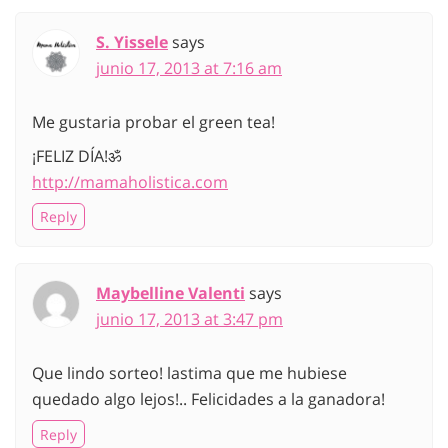
S. Yissele
says
junio 17, 2013 at 7:16 am
Me gustaria probar el green tea!
¡FELIZ DÍA!ॐ
http://mamaholistica.com
Reply
Maybelline Valenti
says
junio 17, 2013 at 3:47 pm
Que lindo sorteo! lastima que me hubiese
quedado algo lejos!.. Felicidades a la ganadora!
Reply