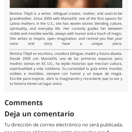
Romina Tibytt is a writer, bilingual creator, mother, and soon-to-be
grandmother. Since 2009 with MamaXXI, one of the first spaces for
Latina mothers in the U.S., she has woven stories blending culture,
spirituality, and everyday life. Her curiosity guides her between
visible and invisible worlds, always with humor and a touch of magic.
She writes to inspire, open imagination, and remind you that your
voice and story have a unique place.
..........................................................................................................................................
Romina Tibytt es escritora, creadora bilingüe, madre y futura abuela.
Desde 2009 con MamaXXI, uno de los primeros espacios para
madres latinas en EE. UU., ha tejido historias que mezclan cultura,
espiritualidad y vida cotidiana. Su curiosidad la guía entre mundos
visibles e invisibles, siempre con humor y un toque de magia.
Escribe para inspirar, abrir la imaginación y recordarte que tu voz y
tu historia tienen un lugar único.
Comments
Deja un comentario
Tu dirección de correo electrónico no será publicada.