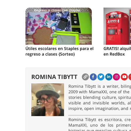
Útiles escolares en Staples para el
GRATIS! alqui
regreso a clases {Sorteo}
en RedBox
ROMINA TIBYTT
Romina Tibytt is a writer, bil
2009 with MamaXXI, one of the f
stories blending culture, spirit
visible and invisible worlds,
inspire, open imagination, and 
.....................................................
Romina Tibytt es escritora, c
MamaXXI, uno de los primeros
historias que mezclan cultura, e