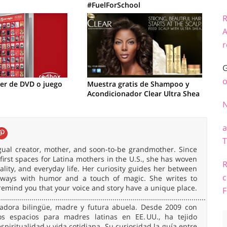
#FuelForSchool
R
A
r
G
o
ler de DVD o juego
Muestra gratis de Shampoo y
Acondicionador Clear Ultra Shea
a
T
ingual creator, mother, and soon-to-be grandmother. Since
irst spaces for Latina mothers in the U.S., she has woven
R
uality, and everyday life. Her curiosity guides her between
c
 always with humor and a touch of magic. She writes to
remind you that your voice and story have a unique place.
F
......................................................................................................
readora bilingüe, madre y futura abuela. Desde 2009 con
 espacios para madres latinas en EE. UU., ha tejido
spiritualidad y vida cotidiana. Su curiosidad la guía entre