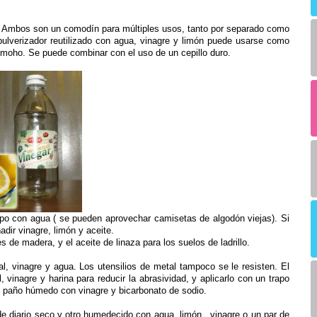
gre. Ambos son un comodín para múltiples usos, tanto por separado como
pulverizador reutilizado con agua, vinagre y limón puede usarse como
l moho. Se puede combinar con el uso de un cepillo duro.
rapo con agua ( se pueden aprovechar camisetas de algodón viejas). Si
adir vinagre, limón y aceite.
es de madera, y el aceite de linaza para los suelos de ladrillo.
, vinagre y agua. Los utensilios de metal tampoco se le resisten. El
 vinagre y harina para reducir la abrasividad, y aplicarlo con un trapo
 un paño húmedo con vinagre y bicarbonato de sodio.
e diario seco y otro humedecido con agua, limón , vinagre o un par de