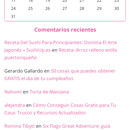
17
18
19
20
21
22
23
24
25
26
27
28
29
30
31
Comentarios recientes
Receta Del Sushi Para Principiantes: Domina El Arte
Japonés » SushiUp.es
en
Receta: Arroz relleno estilo
puertoriqueño
Gerardo Gallardo
en
50 cosas que puedes obtener
GRATIS el día de tu cumpleaños
Nahomi
en
Torta de Manzana
alejandra
en
Cómo Conseguir Cosas Gratis para Tu
Casa: Trucos y Recursos Actualizados
Romina Tibytt
en
Six Flags Great Adventure: guía