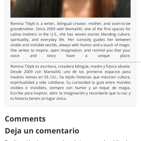
Romina Tibytt is a writer, bilingual creator, mother, and soon-to-be
grandmother. Since 2009 with MamaXXI, one of the first spaces for
Latina mothers in the U.S., she has woven stories blending culture,
spirituality, and everyday life. Her curiosity guides her between
visible and invisible worlds, always with humor and a touch of magic.
She writes to inspire, open imagination, and remind you that your
voice and story have a unique place.
..........................................................................................................................................
Romina Tibytt es escritora, creadora bilingüe, madre y futura abuela.
Desde 2009 con MamaXXI, uno de los primeros espacios para
madres latinas en EE. UU., ha tejido historias que mezclan cultura,
espiritualidad y vida cotidiana. Su curiosidad la guía entre mundos
visibles e invisibles, siempre con humor y un toque de magia.
Escribe para inspirar, abrir la imaginación y recordarte que tu voz y
tu historia tienen un lugar único.
Comments
Deja un comentario