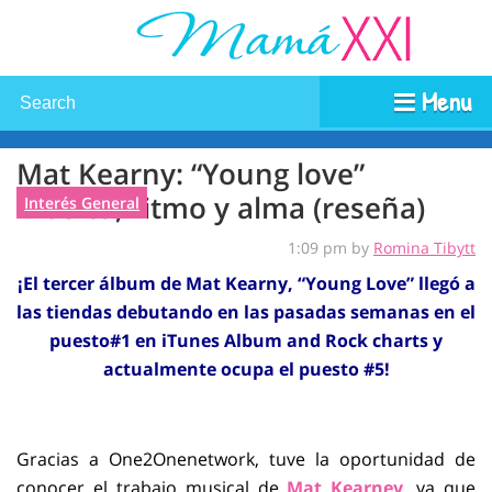
Menu
Mat Kearny: “Young love”
música, ritmo y alma (reseña)
Interés General
1:09 pm by
Romina Tibytt
¡El tercer álbum de Mat Kearny, “Young Love” llegó a
las tiendas debutando en las pasadas semanas en el
puesto#1 en iTunes Album and Rock charts y
actualmente ocupa el puesto #5!
Gracias a One2Onenetwork, tuve la oportunidad de
conocer el trabajo musical de
Mat Kearney
, ya que