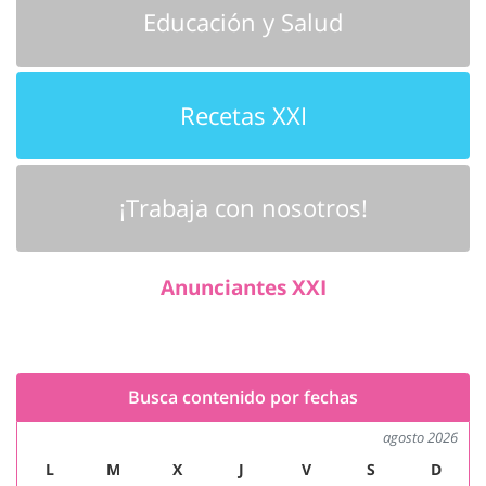
Educación y Salud
Recetas XXI
¡Trabaja con nosotros!
Anunciantes XXI
Busca contenido por fechas
agosto 2026
L
M
X
J
V
S
D