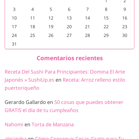
1
2
3
4
5
6
7
8
9
10
11
12
13
14
15
16
17
18
19
20
21
22
23
24
25
26
27
28
29
30
31
Comentarios recientes
Receta Del Sushi Para Principiantes: Domina El Arte
Japonés » SushiUp.es
en
Receta: Arroz relleno estilo
puertoriqueño
Gerardo Gallardo
en
50 cosas que puedes obtener
GRATIS el día de tu cumpleaños
Nahomi
en
Torta de Manzana
alejandra
en
Cómo Conseguir Cosas Gratis para Tu