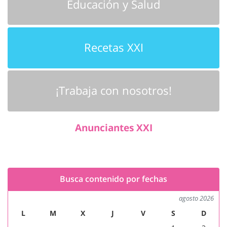
Educación y Salud
Recetas XXI
¡Trabaja con nosotros!
Anunciantes XXI
Busca contenido por fechas
agosto 2026
L
M
X
J
V
S
D