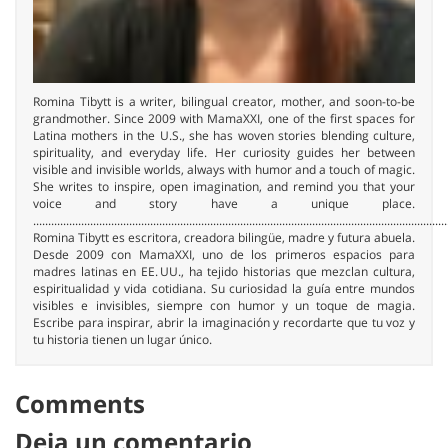
Romina Tibytt is a writer, bilingual creator, mother, and soon-to-be
grandmother. Since 2009 with MamaXXI, one of the first spaces for
Latina mothers in the U.S., she has woven stories blending culture,
spirituality, and everyday life. Her curiosity guides her between
visible and invisible worlds, always with humor and a touch of magic.
She writes to inspire, open imagination, and remind you that your
voice and story have a unique place.
..........................................................................................................................................
Romina Tibytt es escritora, creadora bilingüe, madre y futura abuela.
Desde 2009 con MamaXXI, uno de los primeros espacios para
madres latinas en EE. UU., ha tejido historias que mezclan cultura,
espiritualidad y vida cotidiana. Su curiosidad la guía entre mundos
visibles e invisibles, siempre con humor y un toque de magia.
Escribe para inspirar, abrir la imaginación y recordarte que tu voz y
tu historia tienen un lugar único.
Comments
Deja un comentario