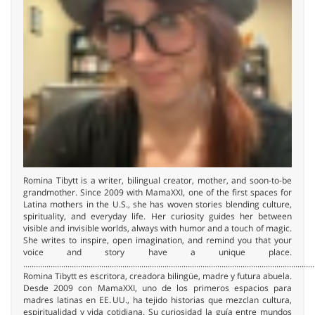
Romina Tibytt is a writer, bilingual creator, mother, and soon-to-be
grandmother. Since 2009 with MamaXXI, one of the first spaces for
Latina mothers in the U.S., she has woven stories blending culture,
spirituality, and everyday life. Her curiosity guides her between
visible and invisible worlds, always with humor and a touch of magic.
She writes to inspire, open imagination, and remind you that your
voice and story have a unique place.
..........................................................................................................................................
Romina Tibytt es escritora, creadora bilingüe, madre y futura abuela.
Desde 2009 con MamaXXI, uno de los primeros espacios para
madres latinas en EE. UU., ha tejido historias que mezclan cultura,
espiritualidad y vida cotidiana. Su curiosidad la guía entre mundos