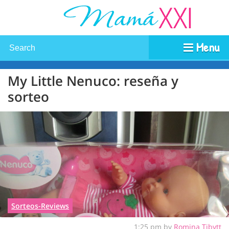
Menu
My Little Nenuco: reseña y
sorteo
Sorteos-Reviews
1:25 pm by
Romina Tibytt