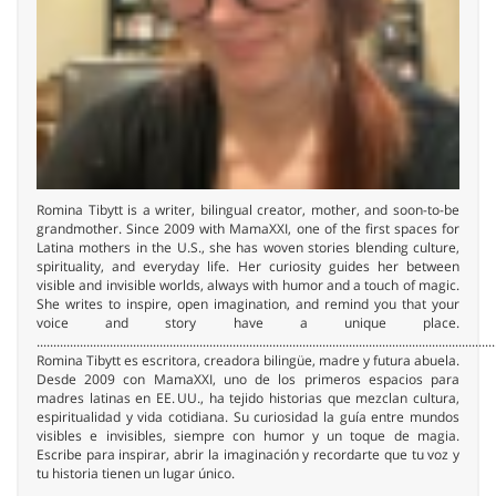
Romina Tibytt is a writer, bilingual creator, mother, and soon-to-be
grandmother. Since 2009 with MamaXXI, one of the first spaces for
Latina mothers in the U.S., she has woven stories blending culture,
spirituality, and everyday life. Her curiosity guides her between
visible and invisible worlds, always with humor and a touch of magic.
She writes to inspire, open imagination, and remind you that your
voice and story have a unique place.
..........................................................................................................................................
Romina Tibytt es escritora, creadora bilingüe, madre y futura abuela.
Desde 2009 con MamaXXI, uno de los primeros espacios para
madres latinas en EE. UU., ha tejido historias que mezclan cultura,
espiritualidad y vida cotidiana. Su curiosidad la guía entre mundos
visibles e invisibles, siempre con humor y un toque de magia.
Escribe para inspirar, abrir la imaginación y recordarte que tu voz y
tu historia tienen un lugar único.