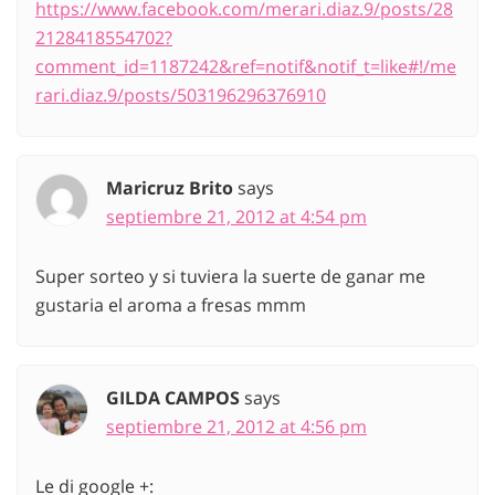
https://www.facebook.com/merari.diaz.9/posts/28
2128418554702?
comment_id=1187242&ref=notif&notif_t=like#!/me
rari.diaz.9/posts/503196296376910
Maricruz Brito
says
septiembre 21, 2012 at 4:54 pm
Super sorteo y si tuviera la suerte de ganar me
gustaria el aroma a fresas mmm
GILDA CAMPOS
says
septiembre 21, 2012 at 4:56 pm
Le di google +: