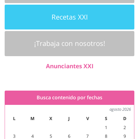
Recetas XXI
¡Trabaja con nosotros!
Anunciantes XXI
Busca contenido por fechas
agosto 2026
L
M
X
J
V
S
D
1
2
3
4
5
6
7
8
9