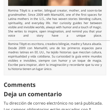
Romina Tibytt is a writer, bilingual creator, mother, and soon-to-be
grandmother. Since 2009 with MamaXXI, one of the first spaces for
Latina mothers in the U.S., she has woven stories blending culture,
spirituality, and everyday life. Her curiosity guides her between
visible and invisible worlds, always with humor and a touch of magic.
She writes to inspire, open imagination, and remind you that your
voice and story have a unique place.
..........................................................................................................................................
Romina Tibytt es escritora, creadora bilingüe, madre y futura abuela.
Desde 2009 con MamaXXI, uno de los primeros espacios para
madres latinas en EE. UU., ha tejido historias que mezclan cultura,
espiritualidad y vida cotidiana. Su curiosidad la guía entre mundos
visibles e invisibles, siempre con humor y un toque de magia.
Escribe para inspirar, abrir la imaginación y recordarte que tu voz y
tu historia tienen un lugar único.
Comments
Deja un comentario
Tu dirección de correo electrónico no será publicada.
Los campos obligatorios están marcados con
*