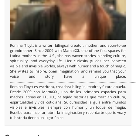
Romina Tibytt is a writer, bilingual creator, mother, and soon-to-be
grandmother. Since 2009 with MamaXXI, one of the first spaces for
Latina mothers in the U.S., she has woven stories blending culture,
spirituality, and everyday life. Her curiosity guides her between
visible and invisible worlds, always with humor and a touch of magic.
She writes to inspire, open imagination, and remind you that your
voice and story have a unique place.
..........................................................................................................................................
Romina Tibytt es escritora, creadora bilingüe, madre y futura abuela.
Desde 2009 con MamaXXI, uno de los primeros espacios para
madres latinas en EE. UU., ha tejido historias que mezclan cultura,
espiritualidad y vida cotidiana. Su curiosidad la guía entre mundos
visibles e invisibles, siempre con humor y un toque de magia.
Escribe para inspirar, abrir la imaginación y recordarte que tu voz y
tu historia tienen un lugar único.