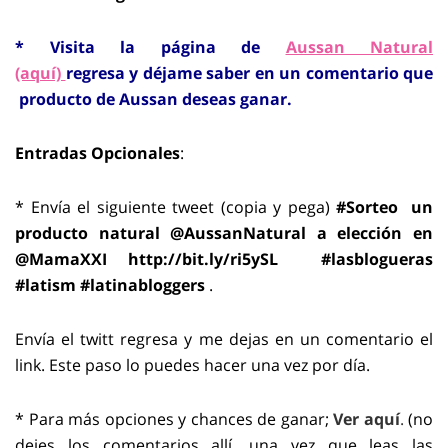
* Visita la página de
Aussan Natural
(aquí)
regresa y déjame saber en un comentario que
producto de Aussan deseas ganar.
Entradas Opcionales
:
* Envía el siguiente tweet (copia y pega)
#Sorteo un
producto natural @AussanNatural a elección en
@MamaXXI http://bit.ly/ri5ySL
#lasblogueras
#latism #latinabloggers
.
Envía el twitt regresa y me dejas en un comentario el
link. Este paso lo puedes hacer una vez por día.
* Para más opciones y chances de ganar;
Ver aquí
.
(no
dejes los comentarios allí, una vez que leas las