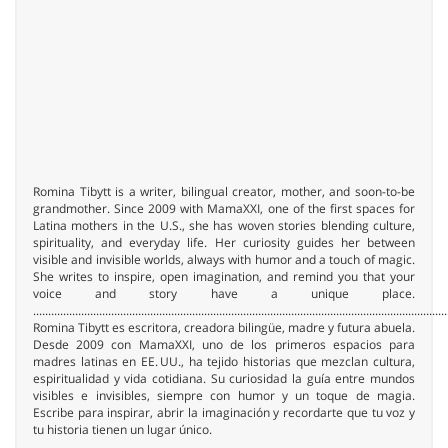
Romina Tibytt is a writer, bilingual creator, mother, and soon-to-be
grandmother. Since 2009 with MamaXXI, one of the first spaces for
Latina mothers in the U.S., she has woven stories blending culture,
spirituality, and everyday life. Her curiosity guides her between
visible and invisible worlds, always with humor and a touch of magic.
She writes to inspire, open imagination, and remind you that your
voice and story have a unique place.
..........................................................................................................................................
Romina Tibytt es escritora, creadora bilingüe, madre y futura abuela.
Desde 2009 con MamaXXI, uno de los primeros espacios para
madres latinas en EE. UU., ha tejido historias que mezclan cultura,
espiritualidad y vida cotidiana. Su curiosidad la guía entre mundos
visibles e invisibles, siempre con humor y un toque de magia.
Escribe para inspirar, abrir la imaginación y recordarte que tu voz y
tu historia tienen un lugar único.