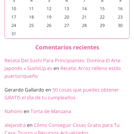
3
4
5
6
7
8
9
10
11
12
13
14
15
16
17
18
19
20
21
22
23
24
25
26
27
28
29
30
31
Comentarios recientes
Receta Del Sushi Para Principiantes: Domina El Arte
Japonés » SushiUp.es
en
Receta: Arroz relleno estilo
puertoriqueño
Gerardo Gallardo
en
50 cosas que puedes obtener
GRATIS el día de tu cumpleaños
Nahomi
en
Torta de Manzana
alejandra
en
Cómo Conseguir Cosas Gratis para Tu
Casa: Trucos y Recursos Actualizados