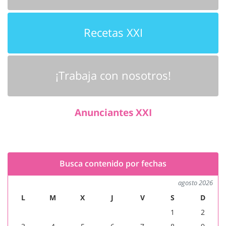
Recetas XXI
¡Trabaja con nosotros!
Anunciantes XXI
Busca contenido por fechas
agosto 2026
L
M
X
J
V
S
D
1
2