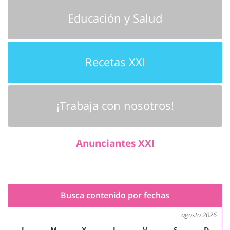
Educación y Salud
Recetas XXI
¡Trabaja con nosotros!
Anunciantes XXI
Busca contenido por fechas
agosto 2026
L
M
X
J
V
S
D