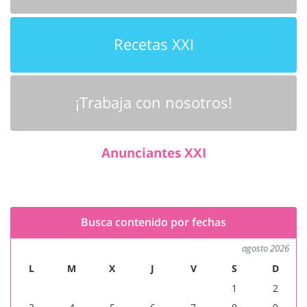
Recetas XXI
¡Trabaja con nosotros!
Anunciantes XXI
Busca contenido por fechas
agosto 2026
L
M
X
J
V
S
D
1
2