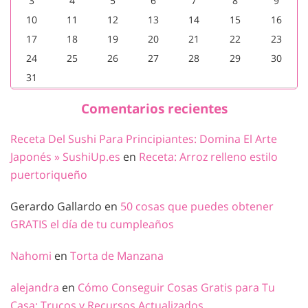
3
4
5
6
7
8
9
10
11
12
13
14
15
16
17
18
19
20
21
22
23
24
25
26
27
28
29
30
31
Comentarios recientes
Receta Del Sushi Para Principiantes: Domina El Arte
Japonés » SushiUp.es
en
Receta: Arroz relleno estilo
puertoriqueño
Gerardo Gallardo
en
50 cosas que puedes obtener
GRATIS el día de tu cumpleaños
Nahomi
en
Torta de Manzana
alejandra
en
Cómo Conseguir Cosas Gratis para Tu
Casa: Trucos y Recursos Actualizados