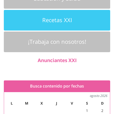
Recetas XXI
¡Trabaja con nosotros!
Anunciantes XXI
Busca contenido por fechas
agosto 2026
L
M
X
J
V
S
D
1
2