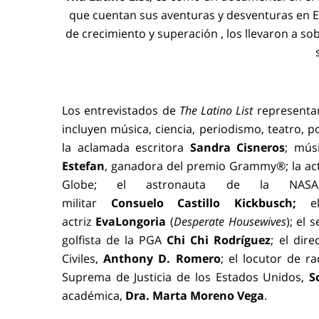
que cuentan sus aventuras y desventuras en E
de crecimiento y superación , los llevaron a so
Los entrevistados de
The Latino List
representan
incluyen música, ciencia, periodismo, teatro, p
la aclamada escritora
Sandra
Cisneros
; mús
Estefan
, ganadora del premio
Grammy®; la ac
Globe; el astronauta de la NA
militar
Consuelo
Castillo
Kickbusch;
e
actriz
Eva
Longoria
(
Desperate Housewives
); el
golfista de la PGA
Chi
Chi
Rodríguez
; el dir
Civiles,
Anthony D. Romero
; el locutor de r
Suprema de Justicia de los Estados Unidos,
So
académica,
Dra. Marta
Moreno
Vega
.