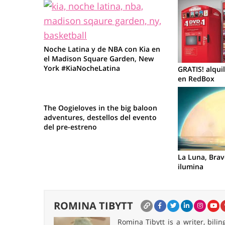
Noche Latina y de NBA con Kia en
el Madison Square Garden, New
York #KiaNocheLatina
GRATIS! alqui
en RedBox
The Oogieloves in the big baloon
adventures, destellos del evento
del pre-estreno
La Luna, Bra
ilumina
ROMINA TIBYTT
Romina Tibytt is a writer, bil