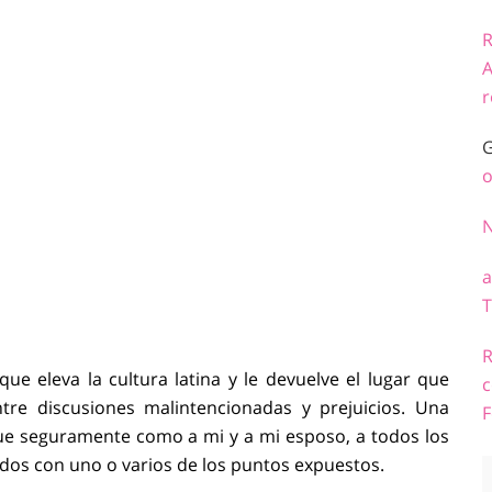
R
A
r
G
o
a
T
R
ue eleva la cultura latina y le devuelve el lugar que
c
re discusiones malintencionadas y prejuicios. Una
F
que seguramente como a mi y a mi esposo, a todos los
cados con uno o varios de los puntos expuestos.