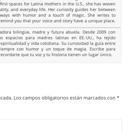
irst spaces for Latina mothers in the U.S., she has woven
uality, and everyday life. Her curiosity guides her between
 always with humor and a touch of magic. She writes to
remind you that your voice and story have a unique place.
......................................................................................................
readora bilingüe, madre y futura abuela. Desde 2009 con
 espacios para madres latinas en EE. UU., ha tejido
spiritualidad y vida cotidiana. Su curiosidad la guía entre
, siempre con humor y un toque de magia. Escribe para
 recordarte que tu voz y tu historia tienen un lugar único.
icada.
Los campos obligatorios están marcados con
*