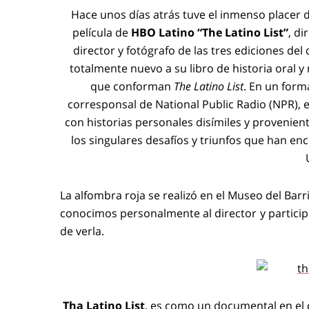
Hace unos días atrás tuve el inmenso placer de
película de
HBO Latino
“The Latino List”
, di
director y fotógrafo de las tres ediciones d
totalmente nuevo a su libro de historia oral 
que conforman
The Latino List
. En un form
corresponsal de National Public Radio (NPR),
con historias personales disímiles y provenie
los singulares desafíos y triunfos que han e
La alfombra roja se realizó en el Museo del Barr
conocimos personalmente al director y particip
de verla.
Tha Latino List
, es como un documental en el c