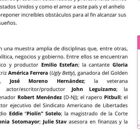
stados Unidos y como el amor a este país y el anhelo
breponer increíbles obstáculos para al fin alcanzar sus
sueños.
 una muestra amplia de disciplinas que, entre otras,
olítica, negocios y gobierno. Entre ellos se encuentran
ico y productor
Emilio Estefan
; la cantante
Gloria
triz
América
Ferrera
(
Ugly Betty
), ganadora del Golden
SA,
José
Moreno
Hernández
; la veterana
l actor/escritor/productor
John
Leguizamo
; la
 senador
Robert
Menéndez
(D-NJ); el rapero
Pitbull
; el
ector ejecutivo del Sindicato Americano de Libertades
adio
Eddie
“
Piolín” Sotelo
; la magistrado de la Corte
nia Sotomayor
;
Julie
Stav
asesora en finanzas
y la
«