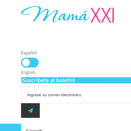
Español
English
¡Suscribete al boletín!
Search