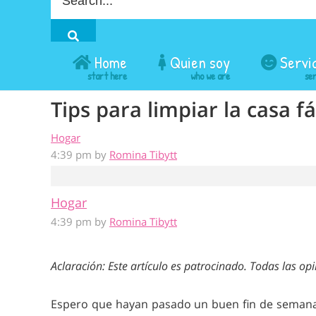
for
a
procedure:
Home
Quien soy
Servi
Tips para limpiar la casa fá
Hogar
4:39 pm by
Romina Tibytt
Hogar
4:39 pm by
Romina Tibytt
Aclaración: Este artículo es patrocinado. Todas las op
Espero que hayan pasado un buen fin de semana l