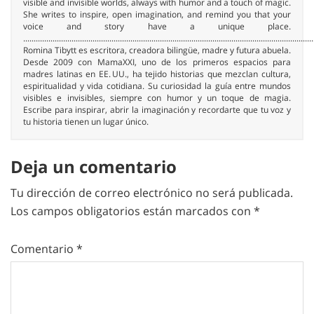
visible and invisible worlds, always with humor and a touch of magic.
She writes to inspire, open imagination, and remind you that your
voice and story have a unique place.
..........................................................................................................................................
Romina Tibytt es escritora, creadora bilingüe, madre y futura abuela.
Desde 2009 con MamaXXI, uno de los primeros espacios para
madres latinas en EE. UU., ha tejido historias que mezclan cultura,
espiritualidad y vida cotidiana. Su curiosidad la guía entre mundos
visibles e invisibles, siempre con humor y un toque de magia.
Escribe para inspirar, abrir la imaginación y recordarte que tu voz y
tu historia tienen un lugar único.
Deja un comentario
Tu dirección de correo electrónico no será publicada.
Los campos obligatorios están marcados con
*
Comentario
*