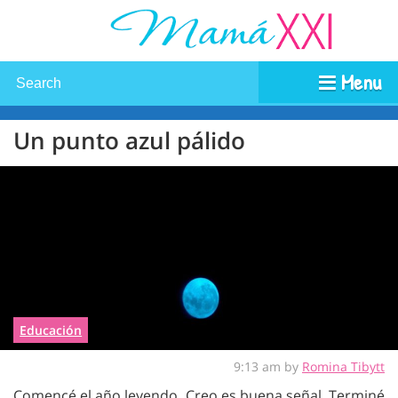
Menu
Un punto azul pálido
Educación
9:13 am by
Romina Tibytt
Comencé el año leyendo. Creo es buena señal. Terminé