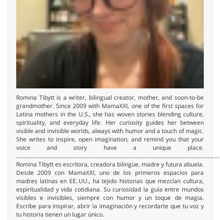
Romina Tibytt is a writer, bilingual creator, mother, and soon-to-be
grandmother. Since 2009 with MamaXXI, one of the first spaces for
Latina mothers in the U.S., she has woven stories blending culture,
spirituality, and everyday life. Her curiosity guides her between
visible and invisible worlds, always with humor and a touch of magic.
She writes to inspire, open imagination, and remind you that your
voice and story have a unique place.
..........................................................................................................................................
Romina Tibytt es escritora, creadora bilingüe, madre y futura abuela.
Desde 2009 con MamaXXI, uno de los primeros espacios para
madres latinas en EE. UU., ha tejido historias que mezclan cultura,
espiritualidad y vida cotidiana. Su curiosidad la guía entre mundos
visibles e invisibles, siempre con humor y un toque de magia.
Escribe para inspirar, abrir la imaginación y recordarte que tu voz y
tu historia tienen un lugar único.