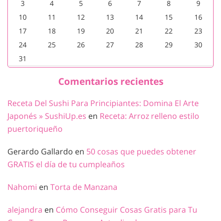
3
4
5
6
7
8
9
10
11
12
13
14
15
16
17
18
19
20
21
22
23
24
25
26
27
28
29
30
31
Comentarios recientes
Receta Del Sushi Para Principiantes: Domina El Arte
Japonés » SushiUp.es
en
Receta: Arroz relleno estilo
puertoriqueño
Gerardo Gallardo
en
50 cosas que puedes obtener
GRATIS el día de tu cumpleaños
Nahomi
en
Torta de Manzana
alejandra
en
Cómo Conseguir Cosas Gratis para Tu