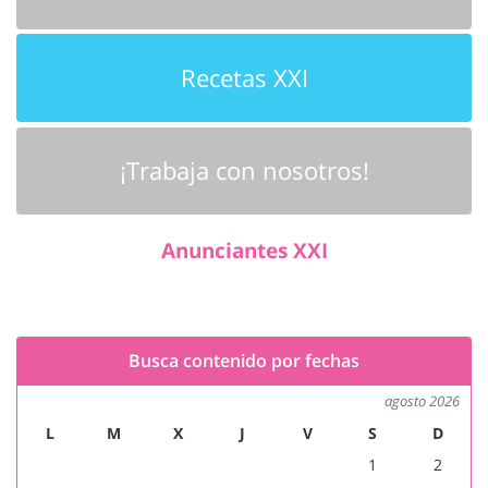
Recetas XXI
¡Trabaja con nosotros!
Anunciantes XXI
Busca contenido por fechas
agosto 2026
L
M
X
J
V
S
D
1
2