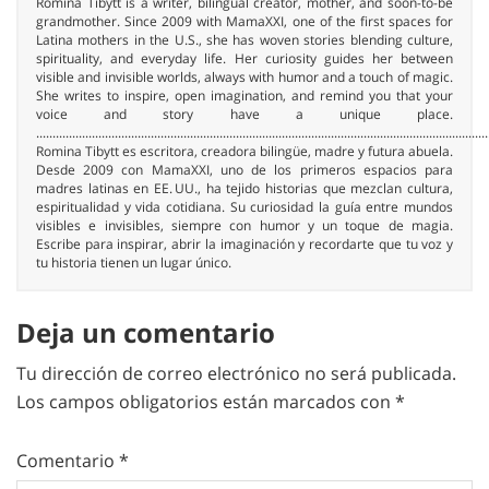
Romina Tibytt is a writer, bilingual creator, mother, and soon-to-be
grandmother. Since 2009 with MamaXXI, one of the first spaces for
Latina mothers in the U.S., she has woven stories blending culture,
spirituality, and everyday life. Her curiosity guides her between
visible and invisible worlds, always with humor and a touch of magic.
She writes to inspire, open imagination, and remind you that your
voice and story have a unique place.
..........................................................................................................................................
Romina Tibytt es escritora, creadora bilingüe, madre y futura abuela.
Desde 2009 con MamaXXI, uno de los primeros espacios para
madres latinas en EE. UU., ha tejido historias que mezclan cultura,
espiritualidad y vida cotidiana. Su curiosidad la guía entre mundos
visibles e invisibles, siempre con humor y un toque de magia.
Escribe para inspirar, abrir la imaginación y recordarte que tu voz y
tu historia tienen un lugar único.
Deja un comentario
Tu dirección de correo electrónico no será publicada.
Los campos obligatorios están marcados con
*
Comentario
*