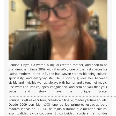
Romina Tibytt is a writer, bilingual creator, mother, and soon-to-be
grandmother. Since 2009 with MamaXXI, one of the first spaces for
Latina mothers in the U.S., she has woven stories blending culture,
spirituality, and everyday life. Her curiosity guides her between
visible and invisible worlds, always with humor and a touch of magic.
She writes to inspire, open imagination, and remind you that your
voice and story have a unique place.
..........................................................................................................................................
Romina Tibytt es escritora, creadora bilingüe, madre y futura abuela.
Desde 2009 con MamaXXI, uno de los primeros espacios para
madres latinas en EE. UU., ha tejido historias que mezclan cultura,
espiritualidad y vida cotidiana. Su curiosidad la guía entre mundos