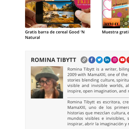
Gratis barra de cereal Good ‘N
Muestra grat
Natural
ROMINA TIBYTT
Romina Tibytt is a writer, bil
2009 with MamaXXI, one of the f
stories blending culture, spirit
visible and invisible worlds,
inspire, open imagination, and 
.....................................................
Romina Tibytt es escritora, c
MamaXXI, uno de los primeros
historias que mezclan cultura, e
mundos visibles e invisibles
inspirar, abrir la imaginación y