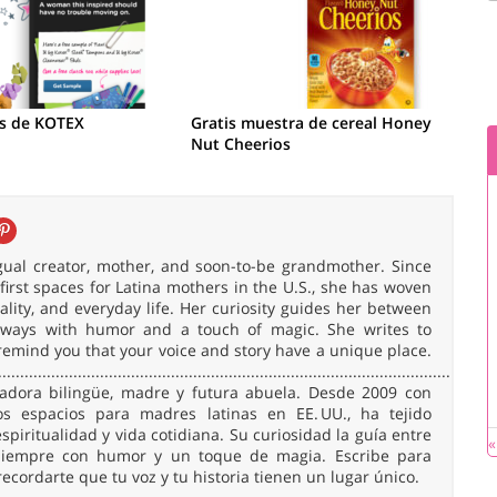
is de KOTEX
Gratis muestra de cereal Honey
Nut Cheerios
ingual creator, mother, and soon-to-be grandmother. Since
irst spaces for Latina mothers in the U.S., she has woven
uality, and everyday life. Her curiosity guides her between
 always with humor and a touch of magic. She writes to
remind you that your voice and story have a unique place.
......................................................................................................
readora bilingüe, madre y futura abuela. Desde 2009 con
 espacios para madres latinas en EE. UU., ha tejido
spiritualidad y vida cotidiana. Su curiosidad la guía entre
«
, siempre con humor y un toque de magia. Escribe para
 recordarte que tu voz y tu historia tienen un lugar único.