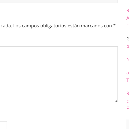
R
A
r
icada.
Los campos obligatorios están marcados con
*
G
o
a
T
R
c
F