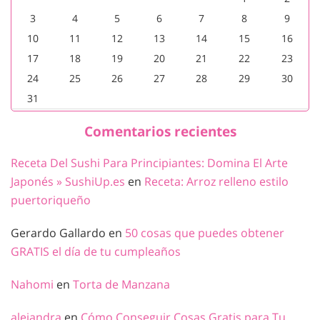
3
4
5
6
7
8
9
10
11
12
13
14
15
16
17
18
19
20
21
22
23
24
25
26
27
28
29
30
31
Comentarios recientes
Receta Del Sushi Para Principiantes: Domina El Arte
Japonés » SushiUp.es
en
Receta: Arroz relleno estilo
puertoriqueño
Gerardo Gallardo
en
50 cosas que puedes obtener
GRATIS el día de tu cumpleaños
Nahomi
en
Torta de Manzana
alejandra
en
Cómo Conseguir Cosas Gratis para Tu