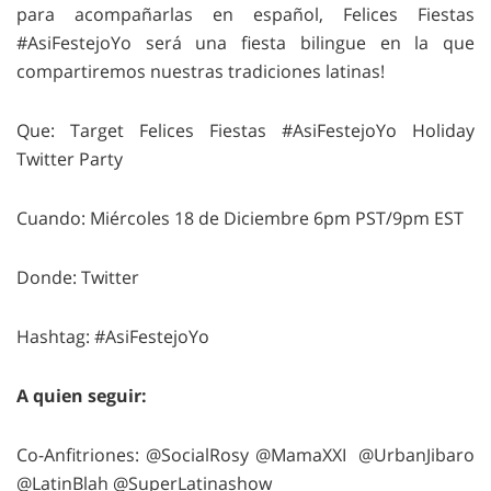
para acompañarlas en español, Felices Fiestas
#AsiFestejoYo será una fiesta bilingue en la que
compartiremos nuestras tradiciones latinas!
Que: Target Felices Fiestas #AsiFestejoYo Holiday
Twitter Party
Cuando: Miércoles 18 de Diciembre 6pm PST/9pm EST
Donde: Twitter
Hashtag: #AsiFestejoYo
A quien seguir:
Co-Anfitriones: @SocialRosy @MamaXXI @UrbanJibaro
@LatinBlah @SuperLatinashow