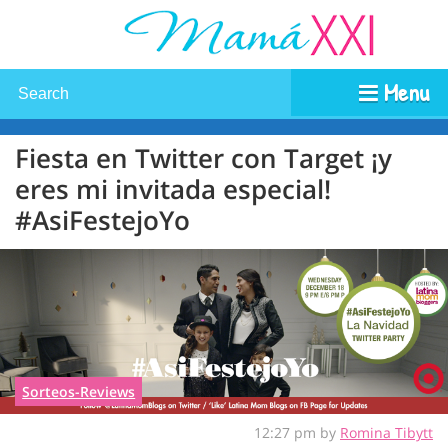
Menu
Fiesta en Twitter con Target ¡y
eres mi invitada especial!
#AsiFestejoYo
Sorteos-Reviews
12:27 pm by
Romina Tibytt