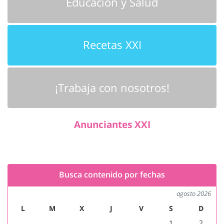
Educación y Salud
Recetas XXI
¡Trabaja con nosotros!
Anunciantes XXI
Busca contenido por fechas
agosto 2026
L
M
X
J
V
S
D
1
2