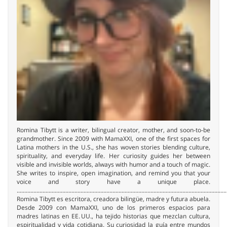
Romina Tibytt is a writer, bilingual creator, mother, and soon-to-be
grandmother. Since 2009 with MamaXXI, one of the first spaces for
Latina mothers in the U.S., she has woven stories blending culture,
spirituality, and everyday life. Her curiosity guides her between
visible and invisible worlds, always with humor and a touch of magic.
She writes to inspire, open imagination, and remind you that your
voice and story have a unique place.
..........................................................................................................................................
Romina Tibytt es escritora, creadora bilingüe, madre y futura abuela.
Desde 2009 con MamaXXI, uno de los primeros espacios para
madres latinas en EE. UU., ha tejido historias que mezclan cultura,
espiritualidad y vida cotidiana. Su curiosidad la guía entre mundos