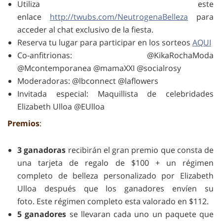
Utiliza este
enlace
http://twubs.com/NeutrogenaBelleza
para
acceder al chat exclusivo de la fiesta.
Reserva tu lugar para participar en los sorteos
AQUI
Co-anfitrionas: @KikaRochaModa
@Mcontemporanea @mamaXXI @socialrosy
Moderadoras: @lbconnect @laflowers
Invitada especial: Maquillista de celebridades
Elizabeth Ulloa @EUlloa
Premios
:
3 ganadoras
recibirán el gran premio que consta de
una tarjeta de regalo de $100 + un régimen
completo de belleza personalizado por Elizabeth
Ulloa después que los ganadores envíen su
foto. Este régimen completo esta valorado en $112.
5 ganadores
se llevaran cada uno un paquete que