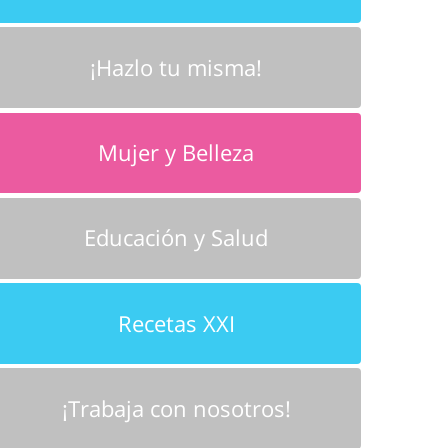
¡Hazlo tu misma!
Mujer y Belleza
Educación y Salud
Recetas XXI
¡Trabaja con nosotros!