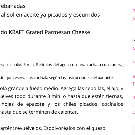
 rebanadas
R
al sol en aceite ya picados y escurridos
A
r
ado KRAFT Grated Parmesan Cheese
G
o
les; cocínalos 3 min. Retíralos del agua con una cuchara con ranura;
a
endo que reservaste; cocínala según las instrucciones del paquete.
T
ola grande a fuego medio. Agrega las cebollas, el ajo, y
vuelves todo durante 3 min. o hasta que estén tiernas,
R
 hojas de epazote y los chiles picados; cocínalos
c
hasta que se terminen de calentar.
F
 sartén; revuélvelos. Espolvoréalos con el queso.