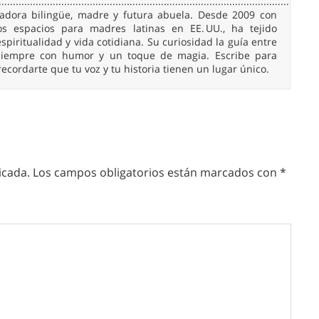
......................................................................................................
readora bilingüe, madre y futura abuela. Desde 2009 con
 espacios para madres latinas en EE. UU., ha tejido
spiritualidad y vida cotidiana. Su curiosidad la guía entre
, siempre con humor y un toque de magia. Escribe para
 recordarte que tu voz y tu historia tienen un lugar único.
icada.
Los campos obligatorios están marcados con
*