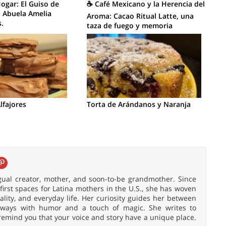
Hogar: El Guiso de
☕ Café Mexicano y la Herencia del
a Abuela Amelia
Aroma: Cacao Ritual Latte, una
.
taza de fuego y memoria
lfajores
Torta de Arándanos y Naranja
ingual creator, mother, and soon-to-be grandmother. Since
irst spaces for Latina mothers in the U.S., she has woven
uality, and everyday life. Her curiosity guides her between
 always with humor and a touch of magic. She writes to
remind you that your voice and story have a unique place.