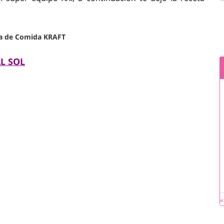
ía de Comida KRAFT
L SOL
«