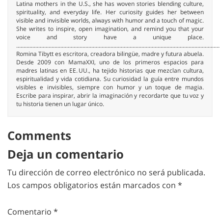
Latina mothers in the U.S., she has woven stories blending culture,
spirituality, and everyday life. Her curiosity guides her between
visible and invisible worlds, always with humor and a touch of magic.
She writes to inspire, open imagination, and remind you that your
voice and story have a unique place.
..........................................................................................................................................
Romina Tibytt es escritora, creadora bilingüe, madre y futura abuela.
Desde 2009 con MamaXXI, uno de los primeros espacios para
madres latinas en EE. UU., ha tejido historias que mezclan cultura,
espiritualidad y vida cotidiana. Su curiosidad la guía entre mundos
visibles e invisibles, siempre con humor y un toque de magia.
Escribe para inspirar, abrir la imaginación y recordarte que tu voz y
tu historia tienen un lugar único.
Comments
Deja un comentario
Tu dirección de correo electrónico no será publicada.
Los campos obligatorios están marcados con
*
Comentario
*