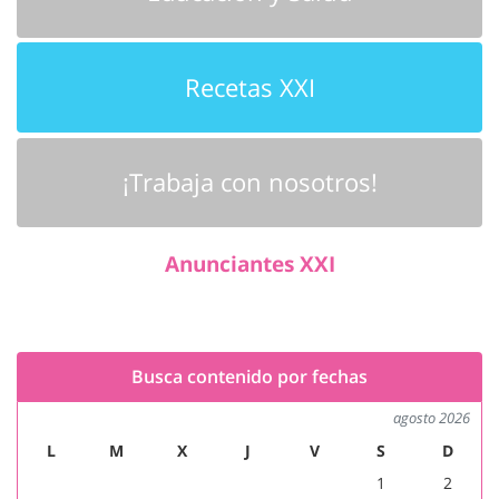
Recetas XXI
¡Trabaja con nosotros!
Anunciantes XXI
Busca contenido por fechas
agosto 2026
L
M
X
J
V
S
D
1
2