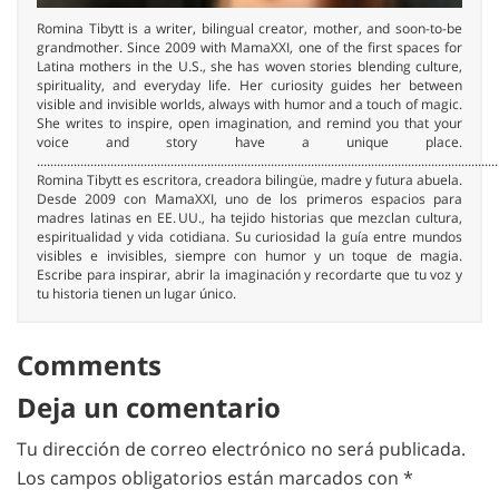
Romina Tibytt is a writer, bilingual creator, mother, and soon-to-be
grandmother. Since 2009 with MamaXXI, one of the first spaces for
Latina mothers in the U.S., she has woven stories blending culture,
spirituality, and everyday life. Her curiosity guides her between
visible and invisible worlds, always with humor and a touch of magic.
She writes to inspire, open imagination, and remind you that your
voice and story have a unique place.
..........................................................................................................................................
Romina Tibytt es escritora, creadora bilingüe, madre y futura abuela.
Desde 2009 con MamaXXI, uno de los primeros espacios para
madres latinas en EE. UU., ha tejido historias que mezclan cultura,
espiritualidad y vida cotidiana. Su curiosidad la guía entre mundos
visibles e invisibles, siempre con humor y un toque de magia.
Escribe para inspirar, abrir la imaginación y recordarte que tu voz y
tu historia tienen un lugar único.
Comments
Deja un comentario
Tu dirección de correo electrónico no será publicada.
Los campos obligatorios están marcados con
*