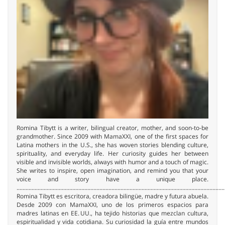
Romina Tibytt is a writer, bilingual creator, mother, and soon-to-be
grandmother. Since 2009 with MamaXXI, one of the first spaces for
Latina mothers in the U.S., she has woven stories blending culture,
spirituality, and everyday life. Her curiosity guides her between
visible and invisible worlds, always with humor and a touch of magic.
She writes to inspire, open imagination, and remind you that your
voice and story have a unique place.
..........................................................................................................................................
Romina Tibytt es escritora, creadora bilingüe, madre y futura abuela.
Desde 2009 con MamaXXI, uno de los primeros espacios para
madres latinas en EE. UU., ha tejido historias que mezclan cultura,
espiritualidad y vida cotidiana. Su curiosidad la guía entre mundos