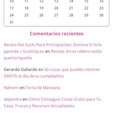
10
11
12
13
14
15
16
17
18
19
20
21
22
23
24
25
26
27
28
29
30
31
Comentarios recientes
Receta Del Sushi Para Principiantes: Domina El Arte
Japonés » SushiUp.es
en
Receta: Arroz relleno estilo
puertoriqueño
Gerardo Gallardo
en
50 cosas que puedes obtener
GRATIS el día de tu cumpleaños
Nahomi
en
Torta de Manzana
alejandra
en
Cómo Conseguir Cosas Gratis para Tu
Casa: Trucos y Recursos Actualizados