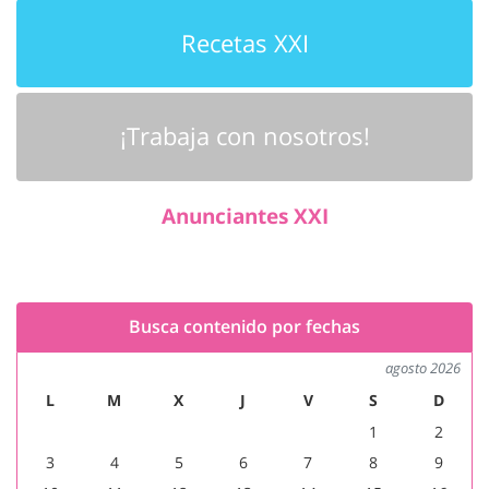
Recetas XXI
¡Trabaja con nosotros!
Anunciantes XXI
Busca contenido por fechas
agosto 2026
L
M
X
J
V
S
D
1
2
3
4
5
6
7
8
9