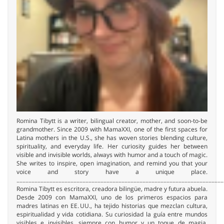
Romina Tibytt is a writer, bilingual creator, mother, and soon-to-be
grandmother. Since 2009 with MamaXXI, one of the first spaces for
Latina mothers in the U.S., she has woven stories blending culture,
spirituality, and everyday life. Her curiosity guides her between
visible and invisible worlds, always with humor and a touch of magic.
She writes to inspire, open imagination, and remind you that your
voice and story have a unique place.
..........................................................................................................................................
Romina Tibytt es escritora, creadora bilingüe, madre y futura abuela.
Desde 2009 con MamaXXI, uno de los primeros espacios para
madres latinas en EE. UU., ha tejido historias que mezclan cultura,
espiritualidad y vida cotidiana. Su curiosidad la guía entre mundos
visibles e invisibles, siempre con humor y un toque de magia.