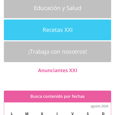
Educación y Salud
Recetas XXI
¡Trabaja con nosotros!
Anunciantes XXI
Busca contenido por fechas
agosto 2026
L
M
X
J
V
S
D