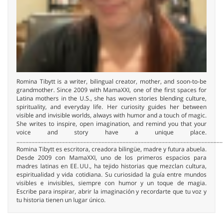
Romina Tibytt is a writer, bilingual creator, mother, and soon-to-be
grandmother. Since 2009 with MamaXXI, one of the first spaces for
Latina mothers in the U.S., she has woven stories blending culture,
spirituality, and everyday life. Her curiosity guides her between
visible and invisible worlds, always with humor and a touch of magic.
She writes to inspire, open imagination, and remind you that your
voice and story have a unique place.
..........................................................................................................................................
Romina Tibytt es escritora, creadora bilingüe, madre y futura abuela.
Desde 2009 con MamaXXI, uno de los primeros espacios para
madres latinas en EE. UU., ha tejido historias que mezclan cultura,
espiritualidad y vida cotidiana. Su curiosidad la guía entre mundos
visibles e invisibles, siempre con humor y un toque de magia.
Escribe para inspirar, abrir la imaginación y recordarte que tu voz y
tu historia tienen un lugar único.