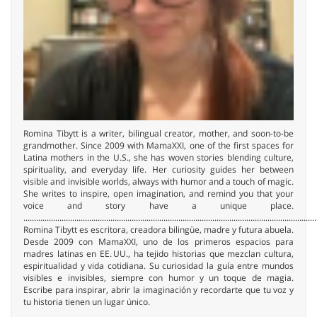
Romina Tibytt is a writer, bilingual creator, mother, and soon-to-be
grandmother. Since 2009 with MamaXXI, one of the first spaces for
Latina mothers in the U.S., she has woven stories blending culture,
spirituality, and everyday life. Her curiosity guides her between
visible and invisible worlds, always with humor and a touch of magic.
She writes to inspire, open imagination, and remind you that your
voice and story have a unique place.
..........................................................................................................................................
Romina Tibytt es escritora, creadora bilingüe, madre y futura abuela.
Desde 2009 con MamaXXI, uno de los primeros espacios para
madres latinas en EE. UU., ha tejido historias que mezclan cultura,
espiritualidad y vida cotidiana. Su curiosidad la guía entre mundos
visibles e invisibles, siempre con humor y un toque de magia.
Escribe para inspirar, abrir la imaginación y recordarte que tu voz y
tu historia tienen un lugar único.