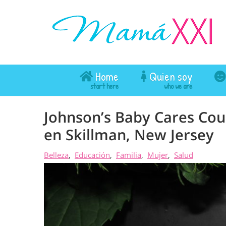
Home
Quien soy
Johnson’s Baby Cares Counc
en Skillman, New Jersey
Belleza
Educación
Familia
Mujer
Salud