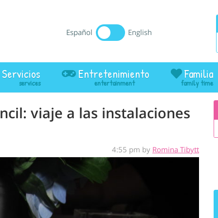
Español
English
Servicios
Entretenimiento
Familia
il: viaje a las instalaciones
4:55 pm by
Romina Tibytt