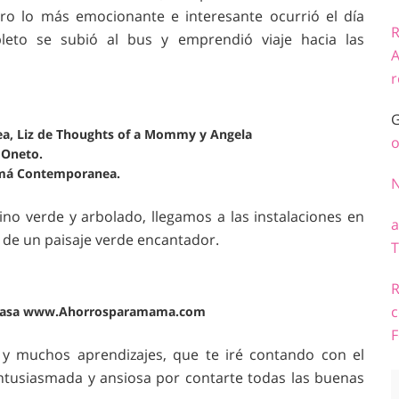
ro lo más emocionante e interesante ocurrió el día
R
leto se subió al bus y emprendió viaje hacia las
A
r
G
, Liz de Thoughts of a Mommy y Angela
o
Oneto.
amá Contemporanea.
no verde y arbolado, llegamos a las instalaciones en
a
io de un paisaje verde encantador.
T
R
c
e Icasa www.Ahorrosparamama.com
F
s y muchos aprendizajes, que te iré contando con el
entusiasmada y ansiosa por contarte todas las buenas