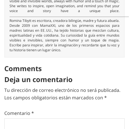
visible and invisible worlds, always with humor and a touch of magic.
She writes to inspire, open imagination, and remind you that your
voice and story have a unique place.
..........................................................................................................................................
Romina Tibytt es escritora, creadora bilingüe, madre y futura abuela.
Desde 2009 con MamaXXI, uno de los primeros espacios para
madres latinas en EE. UU., ha tejido historias que mezclan cultura,
espiritualidad y vida cotidiana. Su curiosidad la guía entre mundos
visibles e invisibles, siempre con humor y un toque de magia.
Escribe para inspirar, abrir la imaginación y recordarte que tu voz y
tu historia tienen un lugar único.
Comments
Deja un comentario
Tu dirección de correo electrónico no será publicada.
Los campos obligatorios están marcados con
*
Comentario
*