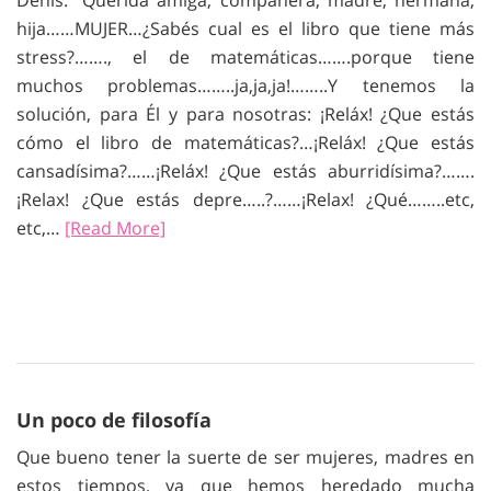
Denis. “Querida amiga, compañera, madre, hermana,
hija……MUJER…¿Sabés cual es el libro que tiene más
stress?……., el de matemáticas…….porque tiene
muchos problemas……..ja,ja,ja!……..Y tenemos la
solución, para Él y para nosotras: ¡Reláx! ¿Que estás
cómo el libro de matemáticas?…¡Reláx! ¿Que estás
cansadísima?……¡Reláx! ¿Que estás aburridísima?…….
¡Relax! ¿Que estás depre…..?……¡Relax! ¿Qué……..etc,
etc,…
[Read More]
Un poco de filosofía
Que bueno tener la suerte de ser mujeres, madres en
estos tiempos, ya que hemos heredado mucha