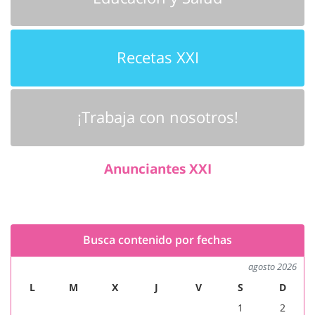
Recetas XXI
¡Trabaja con nosotros!
Anunciantes XXI
Busca contenido por fechas
agosto 2026
L
M
X
J
V
S
D
1
2